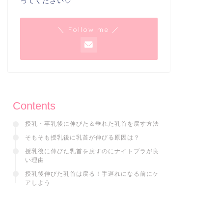
ってください♡
＼ Follow me ／
Contents
授乳・卒乳後に伸びた＆垂れた乳首を戻す方法
そもそも授乳後に乳首が伸びる原因は？
授乳後に伸びた乳首を戻すのにナイトブラが良
い理由
授乳後伸びた乳首は戻る！手遅れになる前にケ
アしよう