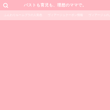
バストも育児も、理想のママで。
ふんわりルームブラの人気色
ヴィアージュクーポン情報
ヴィアージュの