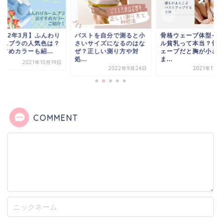
2022年3月】ふんわり
バストを自分で測ると小
骨格ウェーブ体型イ
ームブラの人気色は？
さいサイズになるのはな
ル貧乳って本当？骨
すめカラーも紹...
ぜ？正しい測り方や対
ェーブだと胸が小さ
処...
ま...
2021年10月19日
2022年9月24日
2021年12
COMMENT